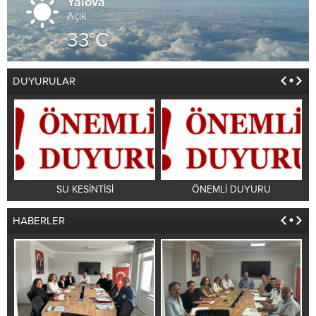
Yalova
Açık
33°C
DUYURULAR
SU KESİNTİSİ
ÖNEMLİ DUYURU
HABERLER