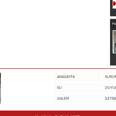
SU KESİNTİSİ
H
Meclis Toplantısı
ANASAYFA
KURU
SU
DUYU
GALERİ
İLETİŞ