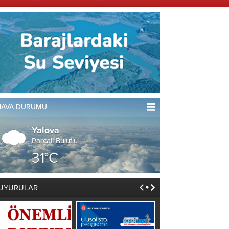
HAVA DURUMU
Yalova
Parçalı Bulutlu
31°C
UYURULAR