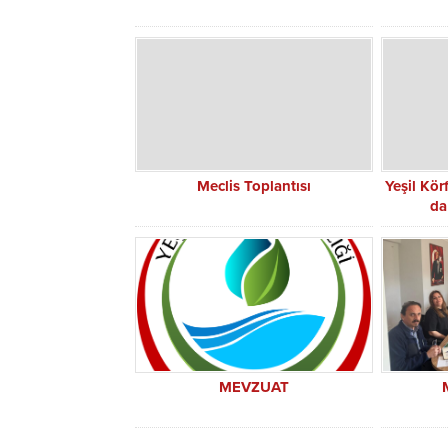
Meclis Toplantısı
Yeşil Kör
da
MEVZUAT