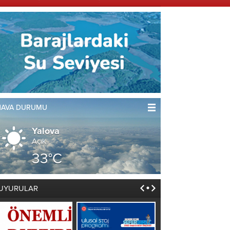
HAVA DURUMU
Yalova
Açık
33°C
UYURULAR