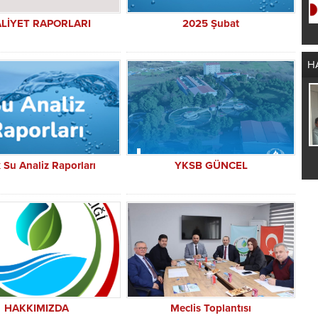
ALİYET RAPORLARI
2025 Şubat
SU KESİNTİSİ
H
Meclis Toplantısı
k Su Analiz Raporları
YKSB GÜNCEL
HAKKIMIZDA
Meclis Toplantısı